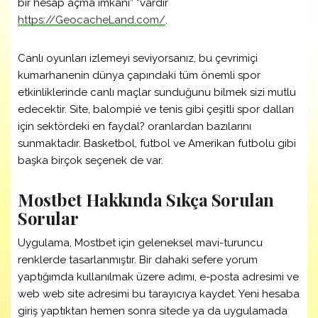
bir hesap açma imkânı” “vardır
https://GeocacheLand.com/
.
Canlı oyunları izlemeyi seviyorsanız, bu çevrimiçi
kumarhanenin dünya çapındaki tüm önemli spor
etkinliklerinde canlı maçlar sunduğunu bilmek sizi mutlu
edecektir. Site, balompié ve tenis gibi çeşitli spor dalları
için sektördeki en faydal? oranlardan bazılarını
sunmaktadır. Basketbol, ​​futbol ve Amerikan futbolu gibi
başka birçok seçenek de var.
Mostbet Hakkında Sıkça Sorulan
Sorular
Uygulama, Mostbet için geleneksel mavi-turuncu
renklerde tasarlanmıştır. Bir dahaki sefere yorum
yaptığımda kullanılmak üzere adımı, e-posta adresimi ve
web web site adresimi bu tarayıcıya kaydet. Yeni hesaba
giriş yaptıktan hemen sonra sitede ya da uygulamada