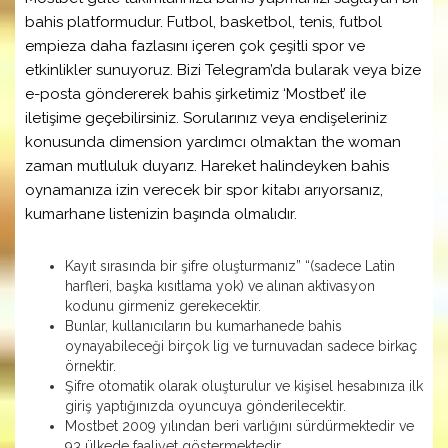
bahis platformudur. Futbol, basketbol, tenis, futbol
empieza daha fazlasını içeren çok çeşitli spor ve
etkinlikler sunuyoruz. Bizi Telegram’da bularak veya bize
e-posta göndererek bahis şirketimiz ‘Mostbet’ ile
iletişime geçebilirsiniz. Sorularınız veya endişeleriniz
konusunda dimension yardımcı olmaktan the woman
zaman mutluluk duyarız. Hareket halindeyken bahis
oynamanıza izin verecek bir spor kitabı arıyorsanız,
kumarhane listenizin başında olmalıdır.
Kayıt sırasında bir şifre oluşturmanız” “(sadece Latin
harfleri, başka kısıtlama yok) ve alınan aktivasyon
kodunu girmeniz gerekecektir.
Bunlar, kullanıcıların bu kumarhanede bahis
oynayabileceği birçok lig ve turnuvadan sadece birkaç
örnektir.
Şifre otomatik olarak oluşturulur ve kişisel hesabınıza ilk
giriş yaptığınızda oyuncuya gönderilecektir.
Mostbet 2009 yılından beri varlığını sürdürmektedir ve
93 ülkede faaliyet göstermektedir.