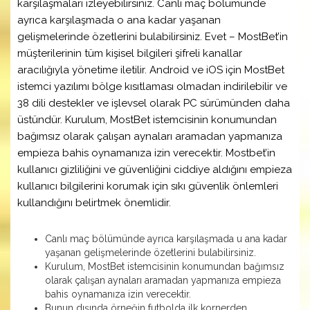
karşılaşmaları izleyebilirsiniz. Canlı maç bölümünde
ayrıca karşılaşmada o ana kadar yaşanan
gelişmelerinde özetlerini bulabilirsiniz. Evet – MostBet’in
müşterilerinin tüm kişisel bilgileri şifreli kanallar
aracılığıyla yönetime iletilir. Android ve iOS için MostBet
istemci yazılımı bölge kısıtlaması olmadan indirilebilir ve
38 dili destekler ve işlevsel olarak PC sürümünden daha
üstündür. Kurulum, MostBet istemcisinin konumundan
bağımsız olarak çalışan aynaları aramadan yapmanıza
empieza bahis oynamanıza izin verecektir. Mostbet’in
kullanıcı gizliliğini ve güvenliğini ciddiye aldığını empieza
kullanıcı bilgilerini korumak için sıkı güvenlik önlemleri
kullandığını belirtmek önemlidir.
Canlı maç bölümünde ayrıca karşılaşmada u ana kadar
yaşanan gelişmelerinde özetlerini bulabilirsiniz.
Kurulum, MostBet istemcisinin konumundan bağımsız
olarak çalışan aynaları aramadan yapmanıza empieza
bahis oynamanıza izin verecektir.
Bunun dışında örneğin futbolda ilk kornerden,