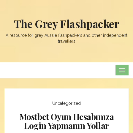
The Grey Flashpacker
A resource for grey Aussie flashpackers and other independent
travellers
TOG
NAVI
Uncategorized
Mostbet Oyun Hesabınıza
Login Yapmanın Yollar