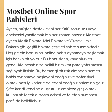
Mostbet Online Spor
Bahisleri
Ayrıca, müşteri destek ekibi her türlü sorunuzu veya
endişenizi yanıtlamak için her zaman hazırdır. Mostbet
ayrıca Klasik Bakara, Mini Bakara ve Yüksek Limitli
Bakara gibi çeşitli bakara çeşitleri sobre sunmaktadır.
Hoş geldin bonusları, online bahis oynamaya başlamak
için harika bir yoldur. Bu bonuslarla, kaydolurken
genellikle hesabınıza belirli bir miktar para yatırılmasını
sağlayabilirsiniz. Bu, herhangi bir risk almadan hemen
bahis oynamaya başlayabileceğiniz ve potansiyel
olarak bazı iyi karlar elde edebileceğiniz anlamına gelir.
Şifre kendi kendine oluşturulur empieza giriş olarak
kullanılabilecek e-posta adresi ve telefon numarası
profilde belirtilebilir.