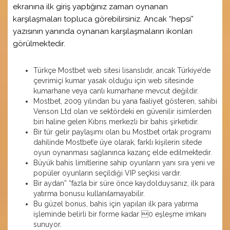
ekranına ilk giriş yaptığınız zaman oynanan
karşılaşmaları topluca görebilirsiniz. Ancak “hepsi”
yazısının yanında oynanan karşılaşmaların ikonları
görülmektedir.
Türkçe Mostbet web sitesi lisanslıdır, ancak Türkiye’de
çevrimiçi kumar yasak olduğu için web sitesinde
kumarhane veya canlı kumarhane mevcut değildir.
Mostbet, 2009 yılından bu yana faaliyet gösteren, sahibi
Venson Ltd olan ve sektördeki en güvenilir isimlerden
biri haline gelen Kıbrıs merkezli bir bahis şirketidir.
Bir tür gelir paylaşımı olan bu Mostbet ortak programı
dahilinde Mostbet’e üye olarak, farklı kişilerin sitede
oyun oynanması sağlanınca kazanç elde edilmektedir.
Büyük bahis limitlerine sahip oyunların yanı sıra yeni ve
popüler oyunların seçildiği VIP seçkisi vardır.
Bir aydan” “fazla bir süre önce kaydolduysanız, ilk para
yatırma bonusu kullanılamayabilir.
Bu güzel bonus, bahis için yapılan ilk para yatırma
işleminde belirli bir forme kadar 0 eşleşme imkanı
sunuyor.