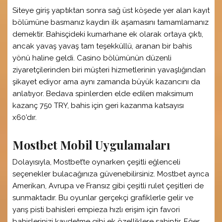
Siteye giriş yaptıktan sonra sağ üst köşede yer alan kayıt
bölümüne basmanız kaydın ilk aşamasını tamamlamanız
demektir. Bahisçideki kumarhane ek olarak ortaya çıktı,
ancak yavaş yavaş tam teşekküllü, aranan bir bahis
yönü haline geldi. Casino bölümünün düzenli
ziyaretçilerinden biri müşteri hizmetlerinin yavaşlığından
şikayet ediyor ama aynı zamanda büyük kazancını da
anlatıyor. Bedava spinlerden elde edilen maksimum
kazanç 750 TRY, bahis için geri kazanma katsayısı
x60’dır.
Mostbet Mobil Uygulamaları
Dolayısıyla, Mostbet’te oynarken çeşitli eğlenceli
seçenekler bulacağınıza güvenebilirsiniz. Mostbet ayrıca
Amerikan, Avrupa ve Fransız gibi çeşitli rulet çeşitleri de
sunmaktadır. Bu oyunlar gerçekçi grafiklerle gelir ve
yarış pisti bahisleri empieza hızlı erişim için favori
bahislerinizi kaydetme gibi ek özelliklere sahiptir. Eğer