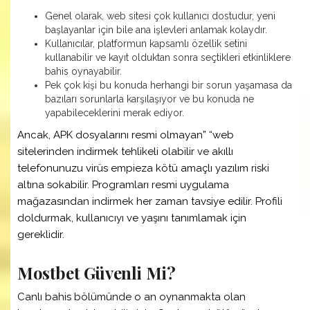
Genel olarak, web sitesi çok kullanıcı dostudur, yeni
başlayanlar için bile ana işlevleri anlamak kolaydır.
Kullanıcılar, platformun kapsamlı özellik setini
kullanabilir ve kayıt olduktan sonra seçtikleri etkinliklere
bahis oynayabilir.
Pek çok kişi bu konuda herhangi bir sorun yaşamasa da
bazıları sorunlarla karşılaşıyor ve bu konuda ne
yapabileceklerini merak ediyor.
Ancak, APK dosyalarını resmi olmayan” “web
sitelerinden indirmek tehlikeli olabilir ve akıllı
telefonunuzu virüs empieza kötü amaçlı yazılım riski
altına sokabilir. Programları resmi uygulama
mağazasından indirmek her zaman tavsiye edilir. Profili
doldurmak, kullanıcıyı ve yaşını tanımlamak için
gereklidir.
Mostbet Güvenli Mi?
Canlı bahis bölümünde o an oynanmakta olan