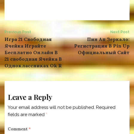
Post
Previous Post
Next Post
Игра 21 Свободная
Пин Ап Зеркало:
navigation
Ячейка Играйте
Регистрация В Pin Up
Бесплатно Онлайн В
Официальный Сайт
21 свободная Ячейка В
Одноклассниках Ok R
Leave a Reply
Your email address will not be published.
Required
fields are marked
*
Comment
*