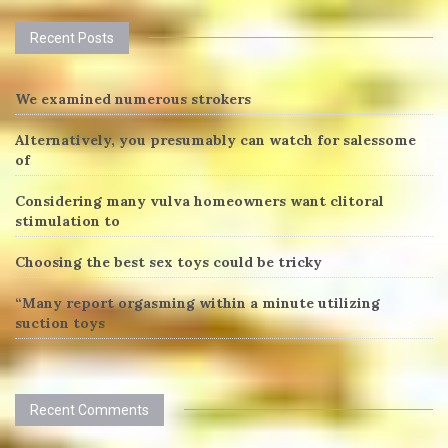
Recent Posts
We examined numerous strokers
Alternatively, you presumably can watch for salessome
of
Considering many vulva homeowners want clitoral
stimulation to
Choosing the best sex toys could be tricky
“Many report orgasming within a minute utilizing
suction toys
Recent Comments