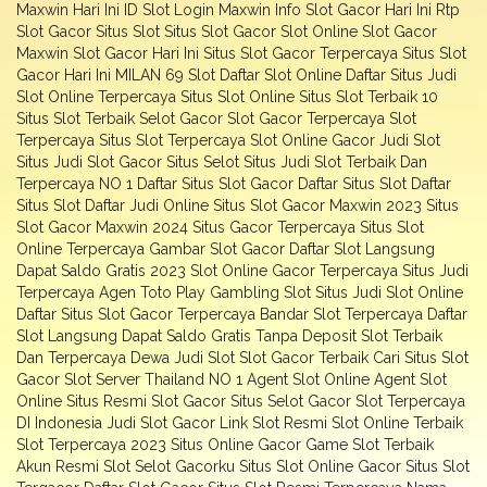
Maxwin Hari Ini
ID Slot
Login Maxwin
Info Slot Gacor Hari Ini Rtp
Slot Gacor
Situs Slot
Situs Slot Gacor
Slot Online
Slot Gacor
Maxwin
Slot Gacor Hari Ini
Situs Slot Gacor Terpercaya
Situs Slot
Gacor Hari Ini
MILAN 69 Slot
Daftar Slot Online
Daftar Situs Judi
Slot Online Terpercaya
Situs Slot Online
Situs Slot Terbaik
10
Situs Slot Terbaik
Selot Gacor
Slot Gacor Terpercaya
Slot
Terpercaya
Situs Slot Terpercaya
Slot Online Gacor
Judi Slot
Situs Judi Slot Gacor
Situs Selot
Situs Judi Slot Terbaik Dan
Terpercaya NO 1
Daftar Situs Slot Gacor
Daftar Situs Slot
Daftar
Situs Slot
Daftar Judi Online
Situs Slot Gacor Maxwin 2023
Situs
Slot Gacor Maxwin 2024
Situs Gacor Terpercaya
Situs Slot
Online Terpercaya
Gambar Slot Gacor
Daftar Slot Langsung
Dapat Saldo Gratis 2023
Slot Online Gacor Terpercaya
Situs Judi
Terpercaya
Agen Toto Play
Gambling Slot
Situs Judi Slot Online
Daftar Situs Slot Gacor Terpercaya
Bandar Slot Terpercaya
Daftar
Slot Langsung Dapat Saldo Gratis Tanpa Deposit
Slot Terbaik
Dan Terpercaya
Dewa Judi Slot
Slot Gacor Terbaik
Cari Situs Slot
Gacor
Slot Server Thailand NO 1
Agent Slot Online
Agent Slot
Online
Situs Resmi Slot Gacor
Situs Selot Gacor
Slot Terpercaya
DI Indonesia
Judi Slot Gacor
Link Slot Resmi
Slot Online Terbaik
Slot Terpercaya 2023
Situs Online Gacor
Game Slot Terbaik
Akun Resmi Slot
Selot Gacorku
Situs Slot Online Gacor
Situs Slot