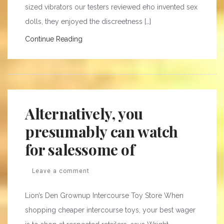
sized vibrators our testers reviewed eho invented sex
dolls, they enjoyed the discreetness […]
Continue Reading
Alternatively, you
presumably can watch
for salessome of
Leave a comment
Lion’s Den Grownup Intercourse Toy Store When
shopping cheaper intercourse toys, your best wager