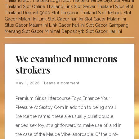
Thailand
Slot Thailand Login
Slot Thailand Terpercaya
Sot Resmi
Thailand
Slot Online Thailand
Link Slot Server Thailand
Situs Slot
Thailand Deposit 5000
Slot Tergacor Thailand
Slot Terbaru
Slot
Gacor Malam Ini
Link Slot Gacor hari Ini
Slot Gacor Malam Ini
Situs Gacor Malam Ini
Link Gacor hari Ini
Slot Gacor Gampang
Menang
Slot Gacor Minimal Deposit 5rb
Slot Gacor Hari Ini
We examined numerous
strokers
May 1, 2026
Leave a comment
Premium Girls’s Intercourse Toys Enhance Your
Pleasure At Sextoy Com In addition to being small
(hence the name), these are usually quiet double
ended sex toy, straightforward to make use of, and in
the case of the Maude Vibe, affordable. Of the pint-