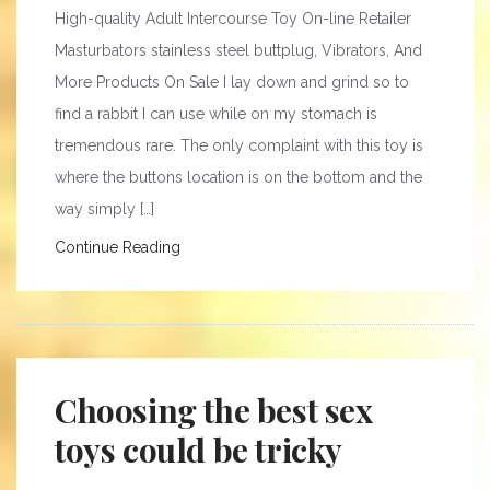
High-quality Adult Intercourse Toy On-line Retailer
Masturbators stainless steel buttplug, Vibrators, And
More Products On Sale I lay down and grind so to
find a rabbit I can use while on my stomach is
tremendous rare. The only complaint with this toy is
where the buttons location is on the bottom and the
way simply […]
Continue Reading
Choosing the best sex
toys could be tricky