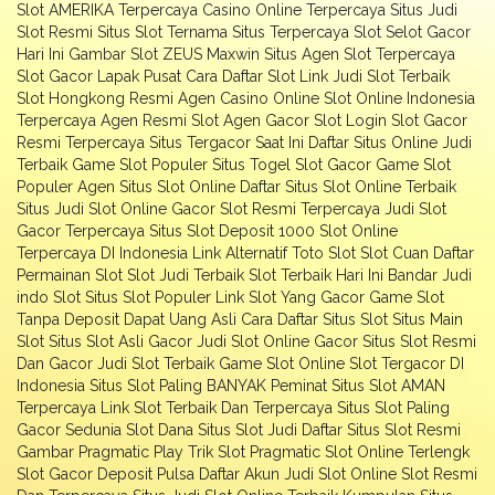
Slot AMERIKA Terpercaya
Casino Online Terpercaya
Situs Judi
Slot Resmi
Situs Slot Ternama
Situs Terpercaya Slot
Selot Gacor
Hari Ini
Gambar Slot ZEUS Maxwin
Situs Agen Slot Terpercaya
Slot Gacor Lapak Pusat
Cara Daftar Slot
Link Judi Slot Terbaik
Slot Hongkong Resmi
Agen Casino Online
Slot Online Indonesia
Terpercaya
Agen Resmi Slot
Agen Gacor Slot Login
Slot Gacor
Resmi Terpercaya
Situs Tergacor Saat Ini
Daftar Situs Online Judi
Terbaik
Game Slot Populer
Situs Togel Slot Gacor
Game Slot
Populer
Agen Situs Slot Online
Daftar Situs Slot Online Terbaik
Situs Judi Slot Online Gacor
Slot Resmi Terpercaya
Judi Slot
Gacor Terpercaya
Situs Slot Deposit 1000
Slot Online
Terpercaya DI Indonesia
Link Alternatif Toto Slot
Slot Cuan
Daftar
Permainan Slot
Slot Judi Terbaik
Slot Terbaik Hari Ini
Bandar Judi
indo Slot
Situs Slot Populer
Link Slot Yang Gacor
Game Slot
Tanpa Deposit Dapat Uang Asli
Cara Daftar Situs Slot
Situs Main
Slot
Situs Slot Asli Gacor
Judi Slot Online Gacor
Situs Slot Resmi
Dan Gacor
Judi Slot Terbaik
Game Slot Online
Slot Tergacor DI
Indonesia
Situs Slot Paling BANYAK Peminat
Situs Slot AMAN
Terpercaya
Link Slot Terbaik Dan Terpercaya
Situs Slot Paling
Gacor Sedunia
Slot Dana
Situs Slot Judi
Daftar Situs Slot Resmi
Gambar Pragmatic Play
Trik Slot Pragmatic
Slot Online Terlengk
Slot Gacor Deposit Pulsa
Daftar Akun Judi Slot Online
Slot Resmi