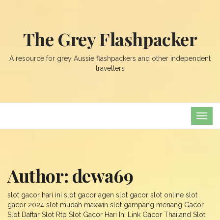
The Grey Flashpacker
A resource for grey Aussie flashpackers and other independent
travellers
TOG
NAVI
Author:
dewa69
slot gacor hari ini
slot gacor
agen slot gacor
slot online
slot
gacor 2024
slot mudah maxwin
slot gampang menang
Gacor
Slot
Daftar Slot
Rtp Slot Gacor Hari Ini
Link Gacor Thailand
Slot