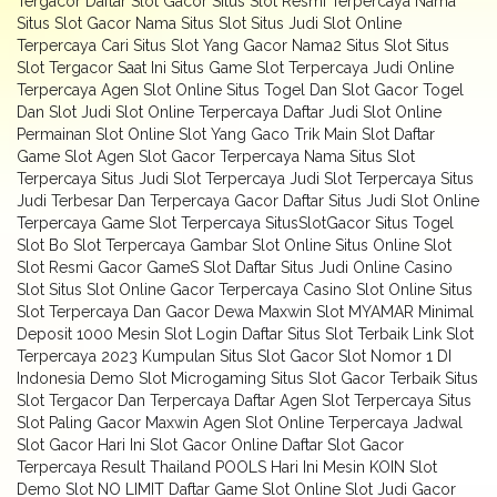
Tergacor
Daftar Slot Gacor
Situs Slot Resmi Terpercaya
Nama
Situs Slot Gacor
Nama Situs Slot
Situs Judi Slot Online
Terpercaya
Cari Situs Slot Yang Gacor
Nama2 Situs Slot
Situs
Slot Tergacor Saat Ini
Situs Game Slot Terpercaya
Judi Online
Terpercaya
Agen Slot Online
Situs Togel Dan Slot Gacor
Togel
Dan Slot
Judi Slot Online Terpercaya
Daftar Judi Slot Online
Permainan Slot Online
Slot Yang Gaco
Trik Main Slot
Daftar
Game Slot
Agen Slot Gacor Terpercaya
Nama Situs Slot
Terpercaya
Situs Judi Slot Terpercaya
Judi Slot Terpercaya
Situs
Judi Terbesar Dan Terpercaya
Gacor Daftar Situs Judi Slot Online
Terpercaya
Game Slot Terpercaya
SitusSlotGacor
Situs Togel
Slot
Bo Slot Terpercaya
Gambar Slot Online
Situs Online Slot
Slot Resmi Gacor
GameS Slot
Daftar Situs Judi Online
Casino
Slot
Situs Slot Online Gacor Terpercaya
Casino Slot Online
Situs
Slot Terpercaya Dan Gacor
Dewa Maxwin
Slot MYAMAR
Minimal
Deposit 1000
Mesin Slot Login
Daftar Situs Slot Terbaik
Link Slot
Terpercaya 2023
Kumpulan Situs Slot Gacor
Slot Nomor 1 DI
Indonesia
Demo Slot Microgaming
Situs Slot Gacor Terbaik
Situs
Slot Tergacor Dan Terpercaya
Daftar Agen Slot Terpercaya
Situs
Slot Paling Gacor Maxwin
Agen Slot Online Terpercaya
Jadwal
Slot Gacor Hari Ini
Slot Gacor Online
Daftar Slot Gacor
Terpercaya
Result Thailand POOLS Hari Ini
Mesin KOIN Slot
Demo Slot NO LIMIT
Daftar Game Slot Online
Slot Judi Gacor