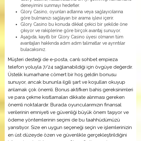
deneyimini sunmayı hedefler.
Glory Casino, oyunları adlarına veya sağlayıcılarına
göre bulmanızı sağlayan bir arama işlevi içerir.
Glory Casino bu konuda dikkat çekici bir şekilde öne
çıkıyor ve rakiplerine göre birçok avantaj sunuyor.
Aşağıda, kayıtlı bir Glory Casino üyesi olmanın tüm
avantajları hakkında adım adım talimatlar ve ayrıntılar
bulacaksınız.
Müşteri desteği de e-posta, canlı sohbet empieza
telefon yoluyla 7/24 sağlanabildiği için övgüye değerdir.
Üstelik kumarhane cömert bir hoş geldin bonusu
sunuyor, ancak bununla ilgili şart ve koşulları okuyup
anlamak çok önemli. Bonus aktifken bahis gereksinimleri
ve para çekme kısıtlamaları dikkate alınması gereken
önemli noktalardır. Burada oyuncularımızın finansal
verilerinin emniyeti ve güvenliği büyük önem taşıyor ve
ödeme yöntemlerinin seçimi de bu taahhüdümüzü
yansıtıyor. Size en uygun seçeneği seçin ve işlemlerinizin
en üst düzeyde özen ve güvenlikle gerçekleştirildiğini