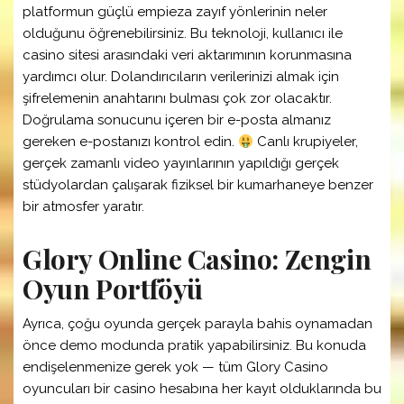
platformun güçlü empieza zayıf yönlerinin neler
olduğunu öğrenebilirsiniz. Bu teknoloji, kullanıcı ile
casino sitesi arasındaki veri aktarımının korunmasına
yardımcı olur. Dolandırıcıların verilerinizi almak için
şifrelemenin anahtarını bulması çok zor olacaktır.
Doğrulama sonucunu içeren bir e-posta almanız
gereken e-postanızı kontrol edin.
Canlı krupiyeler,
gerçek zamanlı video yayınlarının yapıldığı gerçek
stüdyolardan çalışarak fiziksel bir kumarhaneye benzer
bir atmosfer yaratır.
Glory Online Casino: Zengin
Oyun Portföyü
Ayrıca, çoğu oyunda gerçek parayla bahis oynamadan
önce demo modunda pratik yapabilirsiniz. Bu konuda
endişelenmenize gerek yok — tüm Glory Casino
oyuncuları bir casino hesabına her kayıt olduklarında bu