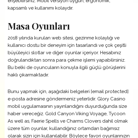
erişebilirsiniz. Mobil versiyon uygun, ergonomik,
kapsamlı ve kullanımı kolaydır.
Masa Oyunları
2018 yılında kurulan web sitesi, gezinme kolaylığı ve
kullanıcı dostu bir deneyim için tasarlandı ve çok çeşitli
büyüleyici slotlar ve diğer oyunlar içeriyor. Hesabınız
doğrulandıktan sonra para çekme işlemi yapabilirsiniz.
Bu belki de oyuncuların konuyla ilgili güçlü görüşlerini
haklı çıkarmaktadır.
Bunu yapmak için, aşağıdaki belgeleri [email protected]
e-posta adresine göndermeniz yeterlidir. Glory Casino
mobil uygulamasının yayınlandığını duyurduğunda size
haber vereceğiz. Gold Canyon Viking Voyage, Tycoon
As well as, Faerie Spells ve Charms Clovers dahil olmak
üzere tüm oyunlar, kullandığınız ortamdan bağımsız
olarak sizin için kullanılabilir. Böylece favori oyunlarınızın