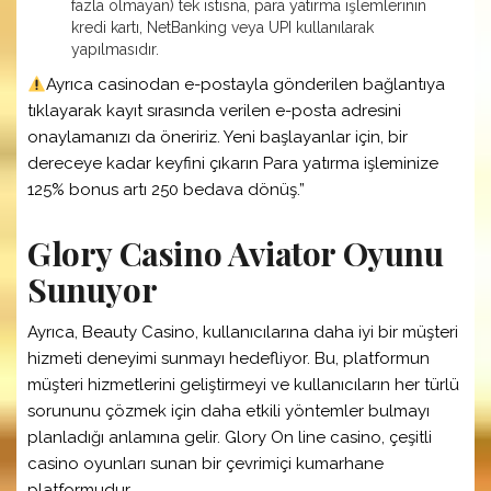
fazla olmayan) tek istisna, para yatırma işlemlerinin
kredi kartı, NetBanking veya UPI kullanılarak
yapılmasıdır.
Ayrıca casinodan e-postayla gönderilen bağlantıya
tıklayarak kayıt sırasında verilen e-posta adresini
onaylamanızı da öneririz. Yeni başlayanlar için, bir
dereceye kadar keyfini çıkarın Para yatırma işleminize
125% bonus artı 250 bedava dönüş.”
Glory Casino Aviator Oyunu
Sunuyor
Ayrıca, Beauty Casino, kullanıcılarına daha iyi bir müşteri
hizmeti deneyimi sunmayı hedefliyor. Bu, platformun
müşteri hizmetlerini geliştirmeyi ve kullanıcıların her türlü
sorununu çözmek için daha etkili yöntemler bulmayı
planladığı anlamına gelir. Glory On line casino, çeşitli
casino oyunları sunan bir çevrimiçi kumarhane
platformudur.