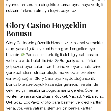
oyuncuları sorumlu bir şekilde kumar oynamaya ve ilgili
risklerin farkında olmaya teşvik ediyoruz.
Glory Casino Hoşgeldin
Bonusu
Glory Casino’nin güvenlik hizmeti 7/24 hizmet vermekte
olup, yasa dışı faaliyetleri her a good engellemeye
hazırdır.
Parasal limitlerle ilgili ek bilgiyi sah casino
web sitesinde bulabilirsiniz.
Bu geniş bahis türleri
yelpazesi, oyunculara tercihlerine ve oyun analizlerine
göre bahislerini strateji oluşturma ve optimize etme
esnekliği sağlar. Glory Casino’ya kaydolduğunuz ilk
bonus bile size büyük kazançlar getirebilir ve afin de
çekmek için hesabınızı doğrulamanız gerekir. Ödeme
yöntemleri arasında BKash, Rocket, Nagad, NetBanking,
UPI, Skrill, EcoPayz, kripto para birimleri ve kredi kartları
yer alıyor. Para yatırma işlemleri için banka kartları,