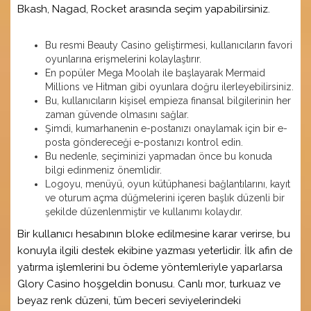
Bkash, Nagad, Rocket arasında seçim yapabilirsiniz.
Bu resmi Beauty Casino geliştirmesi, kullanıcıların favori
oyunlarına erişmelerini kolaylaştırır.
En popüler Mega Moolah ile başlayarak Mermaid
Millions ve Hitman gibi oyunlara doğru ilerleyebilirsiniz.
Bu, kullanıcıların kişisel empieza finansal bilgilerinin her
zaman güvende olmasını sağlar.
Şimdi, kumarhanenin e-postanızı onaylamak için bir e-
posta göndereceği e-postanızı kontrol edin.
Bu nedenle, seçiminizi yapmadan önce bu konuda
bilgi edinmeniz önemlidir.
Logoyu, menüyü, oyun kütüphanesi bağlantılarını, kayıt
ve oturum açma düğmelerini içeren başlık düzenli bir
şekilde düzenlenmiştir ve kullanımı kolaydır.
Bir kullanıcı hesabının bloke edilmesine karar verirse, bu
konuyla ilgili destek ekibine yazması yeterlidir. İlk afin de
yatırma işlemlerini bu ödeme yöntemleriyle yaparlarsa
Glory Casino hoşgeldin bonusu. Canlı mor, turkuaz ve
beyaz renk düzeni, tüm beceri seviyelerindeki