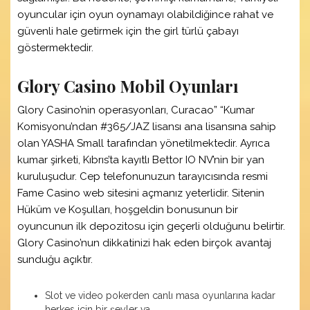
oyuncular için oyun oynamayı olabildiğince rahat ve
güvenli hale getirmek için the girl türlü çabayı
göstermektedir.
Glory Casino Mobil Oyunları
Glory Casino’nin operasyonları, Curacao” “Kumar
Komisyonu’ndan #365/JAZ lisansı ana lisansına sahip
olan YASHA Small tarafından yönetilmektedir. Ayrıca
kumar şirketi, Kıbrıs’ta kayıtlı Bettor IO NV’nin bir yan
kuruluşudur. Cep telefonunuzun tarayıcısında resmi
Fame Casino web sitesini açmanız yeterlidir. Sitenin
Hüküm ve Koşulları, hoşgeldin bonusunun bir
oyuncunun ilk depozitosu için geçerli olduğunu belirtir.
Glory Casino’nun dikkatinizi hak eden birçok avantaj
sunduğu açıktır.
Slot ve video pokerden canlı masa oyunlarına kadar
herkes için bir şeyler va.