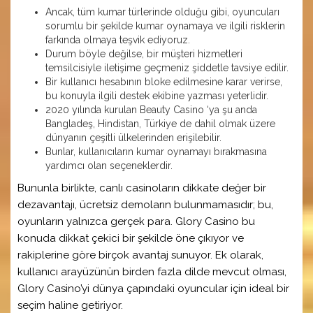
Ancak, tüm kumar türlerinde olduğu gibi, oyuncuları
sorumlu bir şekilde kumar oynamaya ve ilgili risklerin
farkında olmaya teşvik ediyoruz.
Durum böyle değilse, bir müşteri hizmetleri
temsilcisiyle iletişime geçmeniz şiddetle tavsiye edilir.
Bir kullanıcı hesabının bloke edilmesine karar verirse,
bu konuyla ilgili destek ekibine yazması yeterlidir.
2020 yılında kurulan Beauty Casino ‘ya şu anda
Bangladeş, Hindistan, Türkiye de dahil olmak üzere
dünyanın çeşitli ülkelerinden erişilebilir.
Bunlar, kullanıcıların kumar oynamayı bırakmasına
yardımcı olan seçeneklerdir.
Bununla birlikte, canlı casinoların dikkate değer bir
dezavantajı, ücretsiz demoların bulunmamasıdır; bu,
oyunların yalnızca gerçek para. Glory Casino bu
konuda dikkat çekici bir şekilde öne çıkıyor ve
rakiplerine göre birçok avantaj sunuyor. Ek olarak,
kullanıcı arayüzünün birden fazla dilde mevcut olması,
Glory Casino’yi dünya çapındaki oyuncular için ideal bir
seçim haline getiriyor.