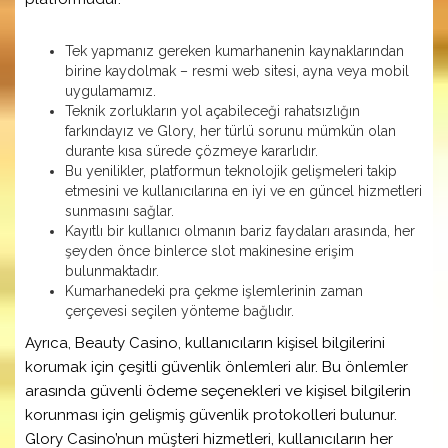
Tek yapmanız gereken kumarhanenin kaynaklarından
birine kaydolmak – resmi web sitesi, ayna veya mobil
uygulamamız.
Teknik zorlukların yol açabileceği rahatsızlığın
farkındayız ve Glory, her türlü sorunu mümkün olan
durante kısa sürede çözmeye kararlıdır.
Bu yenilikler, platformun teknolojik gelişmeleri takip
etmesini ve kullanıcılarına en iyi ve en güncel hizmetleri
sunmasını sağlar.
Kayıtlı bir kullanıcı olmanın bariz faydaları arasında, her
şeyden önce binlerce slot makinesine erişim
bulunmaktadır.
Kumarhanedeki pra çekme işlemlerinin zaman
çerçevesi seçilen yönteme bağlıdır.
Ayrıca, Beauty Casino, kullanıcıların kişisel bilgilerini
korumak için çeşitli güvenlik önlemleri alır. Bu önlemler
arasında güvenli ödeme seçenekleri ve kişisel bilgilerin
korunması için gelişmiş güvenlik protokolleri bulunur.
Glory Casino’nun müşteri hizmetleri, kullanıcıların her