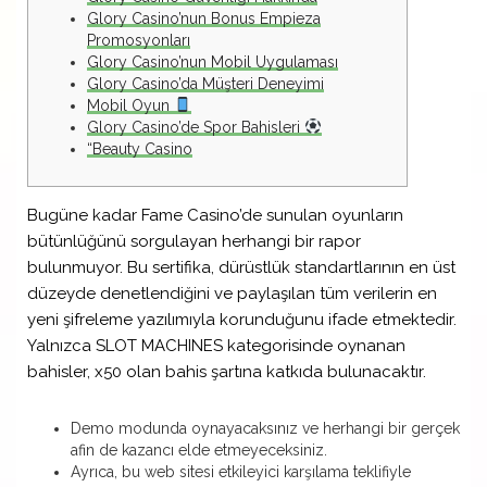
Glory Casino’nun Bonus Empieza
Promosyonları
Glory Casino’nun Mobil Uygulaması
Glory Casino’da Müşteri Deneyimi
Mobil Oyun
Glory Casino’de Spor Bahisleri
“Beauty Casino
Bugüne kadar Fame Casino’de sunulan oyunların
bütünlüğünü sorgulayan herhangi bir rapor
bulunmuyor. Bu sertifika, dürüstlük standartlarının en üst
düzeyde denetlendiğini ve paylaşılan tüm verilerin en
yeni şifreleme yazılımıyla korunduğunu ifade etmektedir.
Yalnızca SLOT MACHINES kategorisinde oynanan
bahisler, x50 olan bahis şartına katkıda bulunacaktır.
Demo modunda oynayacaksınız ve herhangi bir gerçek
afin de kazancı elde etmeyeceksiniz.
Ayrıca, bu web sitesi etkileyici karşılama teklifiyle