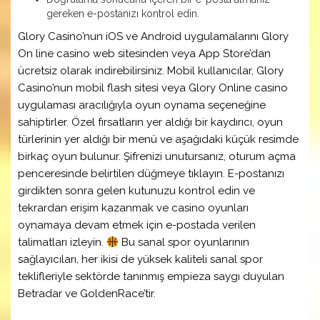
gereken e-postanızı kontrol edin.
Glory Casino’nun iOS ve Android uygulamalarını Glory
On line casino web sitesinden veya App Store’dan
ücretsiz olarak indirebilirsiniz. Mobil kullanıcılar, Glory
Casino’nun mobil flash sitesi veya Glory Online casino
uygulaması aracılığıyla oyun oynama seçeneğine
sahiptirler. Özel fırsatların yer aldığı bir kaydırıcı, oyun
türlerinin yer aldığı bir menü ve aşağıdaki küçük resimde
birkaç oyun bulunur. Şifrenizi unutursanız, oturum açma
penceresinde belirtilen düğmeye tıklayın. E-postanızı
girdikten sonra gelen kutunuzu kontrol edin ve
tekrardan erişim kazanmak ve casino oyunları
oynamaya devam etmek için e-postada verilen
talimatları izleyin.
Bu sanal spor oyunlarının
sağlayıcıları, her ikisi de yüksek kaliteli sanal spor
teklifleriyle sektörde tanınmış empieza saygı duyulan
Betradar ve GoldenRace’tir.