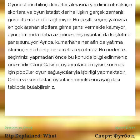
Oyuncuların bilinçli kararlar almasına yardımcı olmak için
skorlara ve oyun istatistiklerine ilişkin gerçek zamanlı
güncellemeler de sağlanıyor. Bu çeşitli seçim, yalnızca
en çok aranan slotlara girme şansı vermekle kalmıyor,
aynı zamanda daha az bilinen, niş oyunları da keşfetme
şansı sunuyor. Ayrıca, kumarhane her afin de yatırma
işlemi için herhangi bir ücret talep etmez. Bu nedenle,
seçiminizi yapmadan önce bu konuda bilgi edinmeniz
önemlidir. Glory Casino, oyunculara en iyisini sunmak
için popüler oyun sağlayıcılarıyla işbirliği yapmaktadır.
Onları ve sundukları oyunların örneklerini aşağıdaki
tabloda bulabilirsiniz.
Post
Previous Post
Next Post
Rtp Explained: What
Спорт: Футбол,